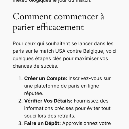
Comment commencer à
parier efficacement
Pour ceux qui souhaitent se lancer dans les
paris sur le match USA contre Belgique, voici
quelques étapes clés pour maximiser vos
chances de succès.
Créer un Compte:
Inscrivez-vous sur
une plateforme de paris en ligne
réputée.
Vérifier Vos Détails:
Fournissez des
informations précises pour éviter tout
souci lors des retraits.
Faire un Dépôt:
Approvisionnez votre