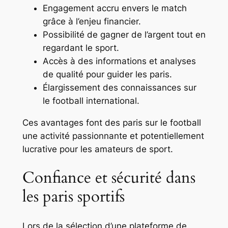
Engagement accru envers le match
grâce à l’enjeu financier.
Possibilité de gagner de l’argent tout en
regardant le sport.
Accès à des informations et analyses
de qualité pour guider les paris.
Élargissement des connaissances sur
le football international.
Ces avantages font des paris sur le football
une activité passionnante et potentiellement
lucrative pour les amateurs de sport.
Confiance et sécurité dans
les paris sportifs
Lors de la sélection d’une plateforme de