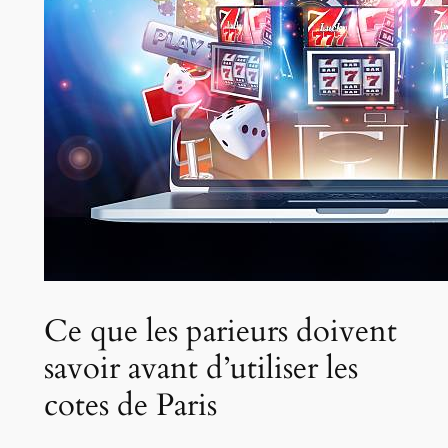
Ce que les parieurs doivent
savoir avant d’utiliser les
cotes de Paris