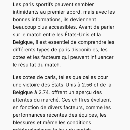
Les paris sportifs peuvent sembler
intimidants au premier abord, mais avec les
bonnes informations, ils deviennent
beaucoup plus accessibles. Avant de parier
sur le match entre les États-Unis et la
Belgique, il est essentiel de comprendre les
différents types de paris disponibles, les
cotes et les facteurs qui peuvent influencer
le résultat du match.
Les cotes de paris, telles que celles pour
une victoire des États-Unis à 2.56 et de la
Belgique à 2.74, offrent un aperçu des
attentes du marché. Ces chiffres évoluent
en fonction de divers facteurs, comme les
performances récentes des équipes, les
blessures et même les conditions
météorologiques le jour du match.