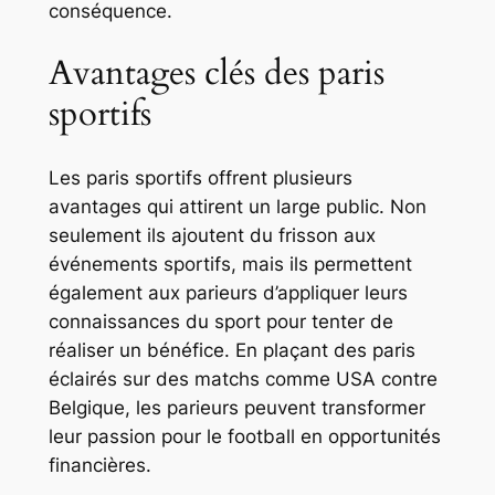
conséquence.
Avantages clés des paris
sportifs
Les paris sportifs offrent plusieurs
avantages qui attirent un large public. Non
seulement ils ajoutent du frisson aux
événements sportifs, mais ils permettent
également aux parieurs d’appliquer leurs
connaissances du sport pour tenter de
réaliser un bénéfice. En plaçant des paris
éclairés sur des matchs comme USA contre
Belgique, les parieurs peuvent transformer
leur passion pour le football en opportunités
financières.