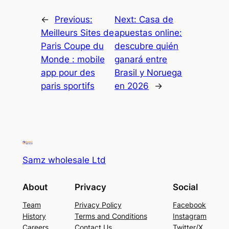
←
Previous:
Next:
Casa de
Meilleurs Sites de
apuestas online:
Paris Coupe du
descubre quién
Monde : mobile
ganará entre
app pour des
Brasil y Noruega
paris sportifs
en 2026
→
Samz wholesale Ltd
About
Privacy
Social
Team
Privacy Policy
Facebook
History
Terms and Conditions
Instagram
Careers
Contact Us
Twitter/X