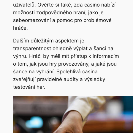
uživatelů. Ověřte si také, zda casino nabízí
možnosti zodpovědného hraní, jako je
sebeomezování a pomoc pro problémové
hráče.
Dalším důležitým aspektem je
transparentnost ohledně výplat a šancí na
výhru. Hráči by měli mít přístup k informacím
o tom, jak jsou hry provozovány, a jaké jsou
šance na vyhrání. Spolehlivá casina
zveřejňují pravidelné audity a výsledky
testování her.