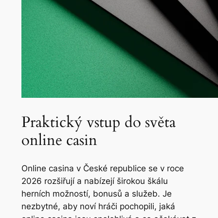
Praktický vstup do světa
online casin
Online casina v České republice se v roce
2026 rozšiřují a nabízejí širokou škálu
herních možností, bonusů a služeb. Je
nezbytné, aby noví hráči pochopili, jaká