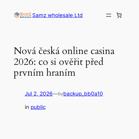
Skip
to
Samz wholesale Ltd
content
Nová česká online casina
2026: co si ověřit před
prvním hraním
Jul 2, 2026
—
backup_bb0a10
by
in
public